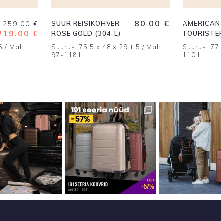
Algne
Praegune
80.00
€
259.00
€
SUUR REISIKOHVER
AMERICAN
hind
hind
219.00
€
ROSE GOLD (304-L)
TOURISTE
oli:
on:
SOUNDBO
5 / Maht:
Suurus: 75.5 x 48 x 29 + 5 / Maht:
Suurus: 77 
259.00 €.
219.00 €.
KOHVER S
97-118 l
110 l
BLUE