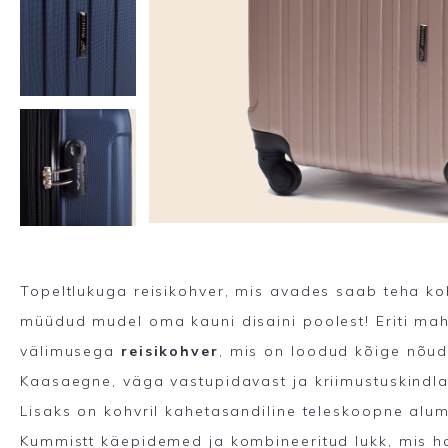
Topeltlukuga reisikohver, mis avades saab teha ko
müüdud mudel oma kauni disaini poolest! Eriti mah
välimusega
reisikohver
, mis on loodud kõige nõudl
Kaasaegne, väga vastupidavast ja kriimustuskindlas
Lisaks on kohvril kahetasandiline teleskoopne alum
Kummistt käepidemed ja kombineeritud lukk, mis h