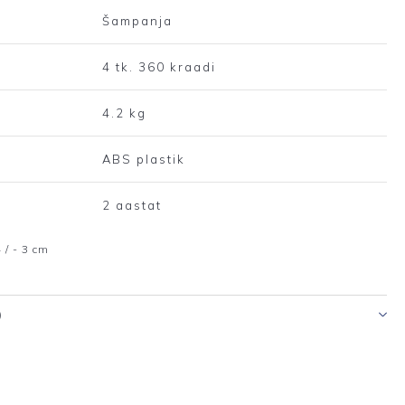
Šampanja
4 tk. 360 kraadi
4.2 kg
ABS plastik
2 aastat
 / - 3 cm
)