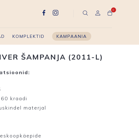
0
AD
KOMPLEKTID
KAMPAANIA
HVER ŠAMPANJA (2011-L)
atsioonid:
S
360 kraadi
uskindel materjal
leskoopkäepide