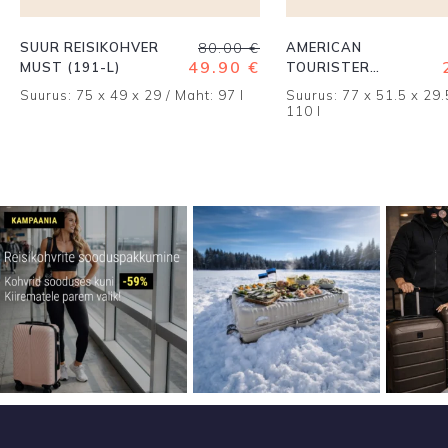
Algne
Praegune
SUUR REISIKOHVER
80.00
€
AMERICAN
hind
hind
49.90
€
MUST (191-L)
TOURISTER
oli:
on:
SOUNDBOX SUUR
Suurus: 75 x 49 x 29 / Maht: 97 l
Suurus: 77 x 51.5 x 29.
80.00 €.
49.90 €.
KOHVER TSÜAAN
110 l