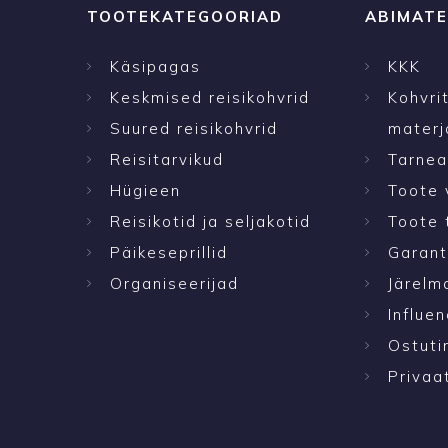
TOOTEKATEGOORIAD
ABIMATE
Käsipagas
KKK
Keskmised reisikohvrid
Kohvri
Suured reisikohvrid
materj
Reisitarvikud
Tarne
Hügieen
Toote 
Reisikotid ja seljakotid
Toote 
Päikeseprillid
Garant
Organiseerijad
Järelm
Influen
Ostuti
Privaa