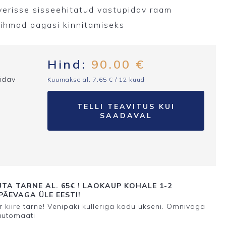
verisse sisseehitatud vastupidav raam
rihmad pagasi kinnitamiseks
Hind:
90.00
€
pidav
Kuumakse al.
7.65
€
/ 12 kuud
TELLI TEAVITUS KUI
SAADAVAL
TA TARNE AL. 65€ ! LAOKAUP KOHALE 1-2
ÄEVAGA ÜLE EESTI!
 kiire tarne! Venipaki kulleriga kodu ukseni. Omnivaga
automaati