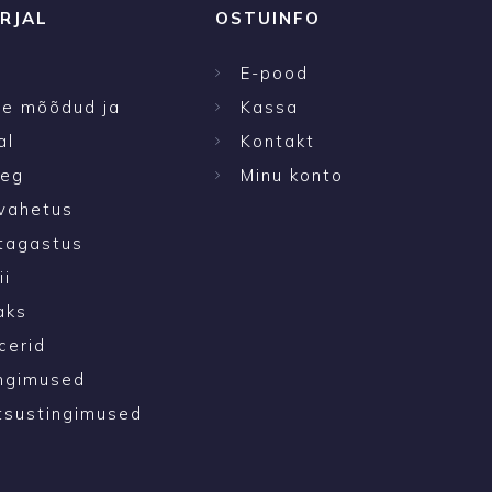
RJAL
OSTUINFO
E-pood
te mõõdud ja
Kassa
al
Kontakt
aeg
Minu konto
vahetus
tagastus
ii
aks
cerid
ngimused
tsustingimused