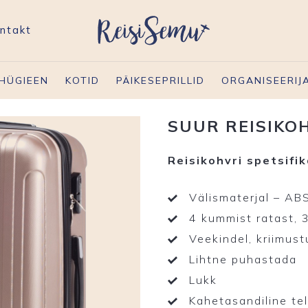
ntakt
HÜGIEEN
KOTID
PÄIKESEPRILLID
ORGANISEERIJ
SUUR REISIKO
Reisikohvri spetsifik
Välismaterjal – AB
4 kummist ratast, 
Veekindel, kriimust
Lihtne puhastada
Lukk
Kahetasandiline te