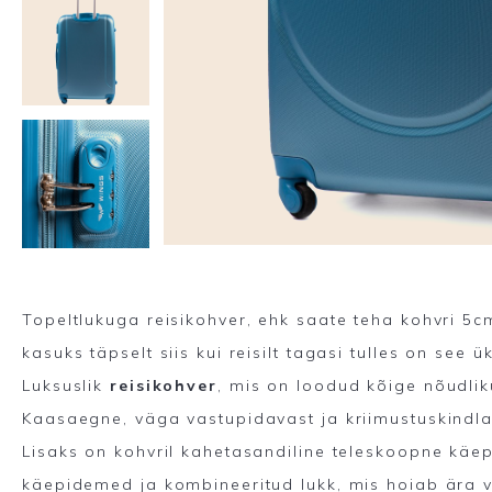
Topeltlukuga reisikohver, ehk saate teha kohvri 5c
kasuks täpselt siis kui reisilt tagasi tulles on see ü
Luksuslik
reisikohver
, mis on loodud kõige nõudlik
Kaasaegne, väga vastupidavast ja kriimustuskindlas
Lisaks on kohvril kahetasandiline teleskoopne käe
käepidemed ja kombineeritud lukk, mis hoiab ära v