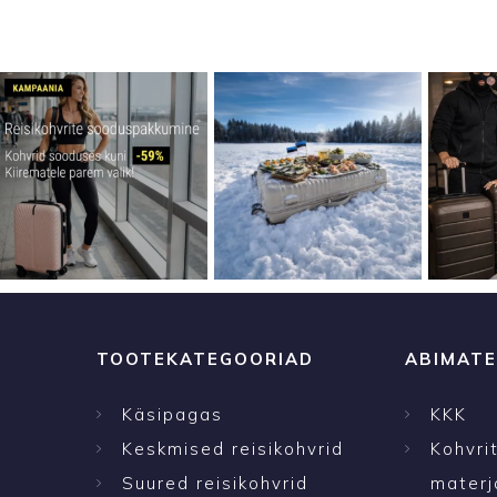
TOOTEKATEGOORIAD
ABIMATE
Käsipagas
KKK
Keskmised reisikohvrid
Kohvri
Suured reisikohvrid
materj