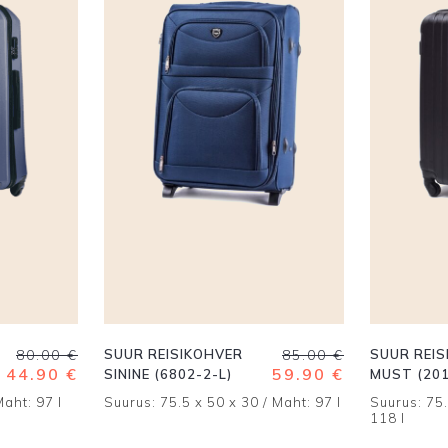
Algne
Praegune
Algne
Praegune
80.00
€
SUUR REISIKOHVER
85.00
€
SUUR REI
hind
hind
hind
hind
44.90
€
59.90
€
SININE (6802-2-L)
MUST (201
oli:
on:
oli:
on:
Maht: 97 l
Suurus: 75.5 x 50 x 30 / Maht: 97 l
Suurus: 75.
80.00 €.
44.90 €.
85.00 €.
59.90 €.
118 l