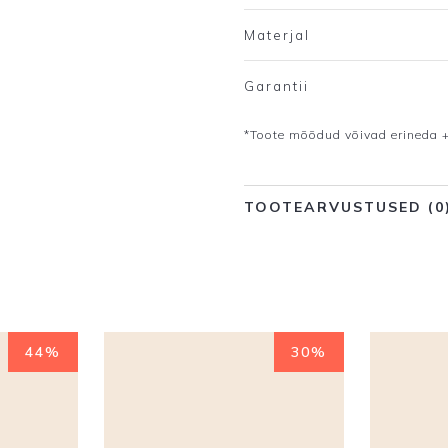
Materjal
Garantii
*Toote mõõdud võivad erineda +
TOOTEARVUSTUSED (0
44%
30%