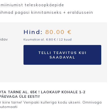
umiiniumist teleskoopkäepide
rihmad pagasi kinnitamiseks + eraldussein
Hind:
80.00
€
pidav
Kuumakse al.
6.80
€
/ 12 kuud
TELLI TEAVITUS KUI
SAADAVAL
TA TARNE AL. 65€ ! LAOKAUP KOHALE 1-2
ÄEVAGA ÜLE EESTI!
 kiire tarne! Venipaki kulleriga kodu ukseni. Omnivaga
automaati