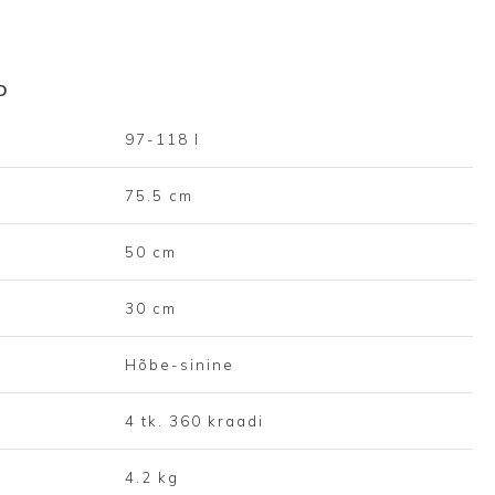
D
97-118 l
75.5 cm
50 cm
30 cm
Hõbe-sinine
4 tk. 360 kraadi
4.2 kg