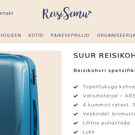
ntakt
HÜGIEEN
KOTID
PÄIKESEPRILLID
ORGANISEERIJ
SUUR REISIKOH
Reisikohvri spetsifik
Topeltlukuga kohve
Välismaterjal – AB
4 kummist ratast, 
Veekindel, kriimust
Lihtne puhastada
Lukk