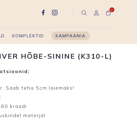
0
AD
KOMPLEKTID
KAMPAANIA
VER HÕBE-SININE (K310-L)
atsioonid:
r. Saab teha 5cm laiemaks!
S
360 kraadi
uskindel materjal