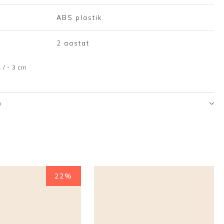
ABS plastik
2 aastat
 / - 3 cm
)
22%