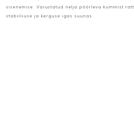
sisenemise. Varustatud nelja pöörleva kummist rat
stabiilsuse ja kerguse igas suunas.