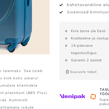
Kahetasandiline al
Sisemised kinnitus
Kiire tarne üle Eesti
Kvaliteetne ja vastu
14-päevane
tagastusõigus
Garantii 2 aastat
m laiemaks. See tuleb
Suuruste tabel
ks kink kotis ülearu!
umatele klientidele.
TASU
t plastikust (ABS Plus).
TÖÖP
Super
pide. Kummistt
paki
olitamata isikute