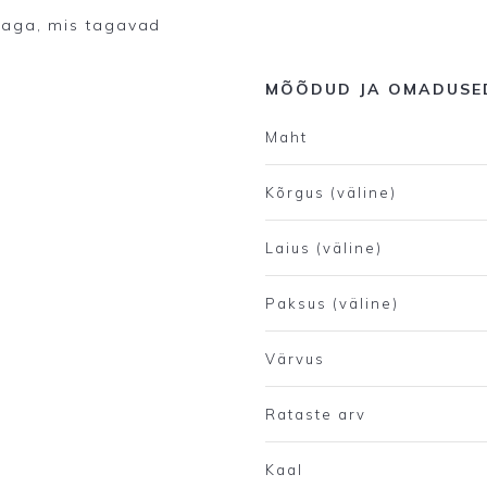
taga, mis tagavad
MÕÕDUD JA OMADUSE
Maht
Kõrgus (väline)
Laius (väline)
Paksus (väline)
Värvus
Rataste arv
Kaal