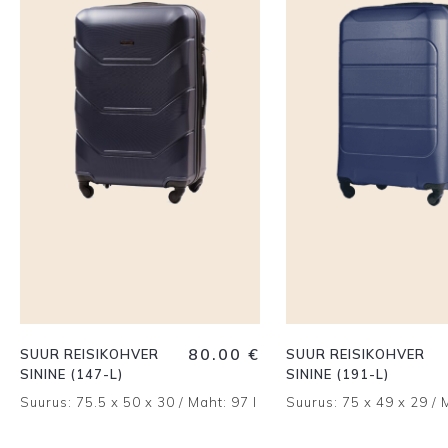
80.00
€
SUUR REISIKOHVER
SUUR REISIKOHVER
SININE (147-L)
SININE (191-L)
Suurus: 75.5 x 50 x 30 / Maht: 97 l
Suurus: 75 x 49 x 29 / 