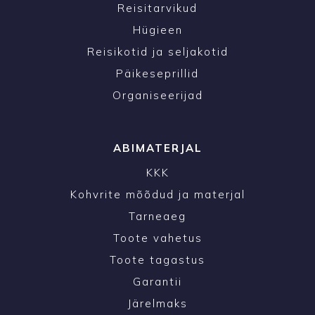
Reisitarvikud
Hügieen
Reisikotid ja seljakotid
Päikeseprillid
Organiseerijad
ABIMATERJAL
KKK
Kohvrite mõõdud ja materjal
Tarneaeg
Toote vahetus
Toote tagastus
Garantii
Järelmaks