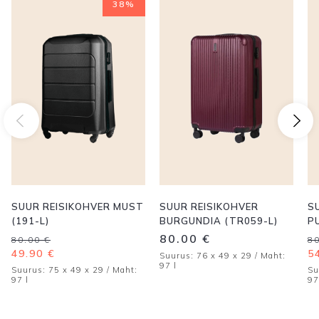
38%
SUUR REISIKOHVER MUST
SUUR REISIKOHVER
S
(191-L)
BURGUNDIA (TR059-L)
P
Algne
Praegune
A
P
80.00
€
80.00
€
8
hind
hind
h
h
49.90
€
5
Suurus: 76 x 49 x 29 / Maht:
oli:
on:
ol
o
97 l
Suurus: 75 x 49 x 29 / Maht:
Su
80.00 €.
49.90 €.
8
5
97 l
97