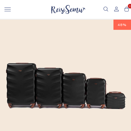
0
48%