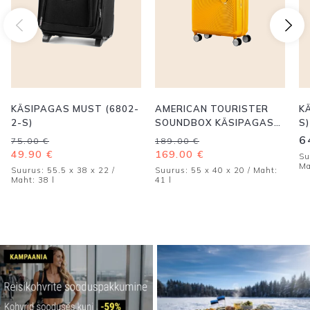
KÄSIPAGAS MUST (6802-
AMERICAN TOURISTER
K
2-S)
SOUNDBOX KÄSIPAGAS
S)
KOLLANE
Algne
Praegune
Algne
Praegune
6
75.00
€
189.00
€
hind
hind
hind
hind
49.90
€
169.00
€
Su
oli:
on:
oli:
on:
Ma
Suurus: 55.5 x 38 x 22 /
Suurus: 55 x 40 x 20 / Maht:
75.00 €.
49.90 €.
189.00 €.
169.00 €.
Maht: 38 l
41 l