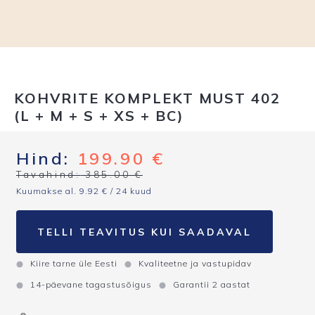
KOHVRITE KOMPLEKT MUST 402
(L + M + S + XS + BC)
Hind:
199.90
€
Tavahind:
385.00
€
Kuumakse al.
9.92
€
/ 24 kuud
TELLI TEAVITUS KUI SAADAVAL
Kiire tarne üle Eesti
Kvaliteetne ja vastupidav
14-päevane tagastusõigus
Garantii 2 aastat