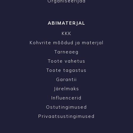
Organiseerijad
ABIMATERJAL
KKK
Kohvrite mõõdud ja materjal
Tarneaeg
Toote vahetus
Toote tagastus
Garantii
Järelmaks
Influencerid
Ostutingimused
Privaatsustingimused