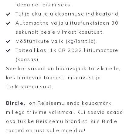
ideaalne reisimiseks.
Tühja aku ja ülekoormuse indikaatorid.
Automaatne väljalülitusfunktsioon 30
sekundit peale viimast kasutust.
Mõõtühikute valik (kg/lb/st:lb).
Toiteallikas: 1x CR 2032 liitiumpatarei
(kaasas).
See kohvrikaal on hädavajalik tarvik neile,
kes hindavad täpsust, mugavust ja
funktsionaalsust.
Birdie.
on Reisisemu enda kaubamärk,
millega triivime välismaal. Kui soovid saada
osa tükike Reisisemu brändist, siis Birdie
tooted on just sulle mõeldud!