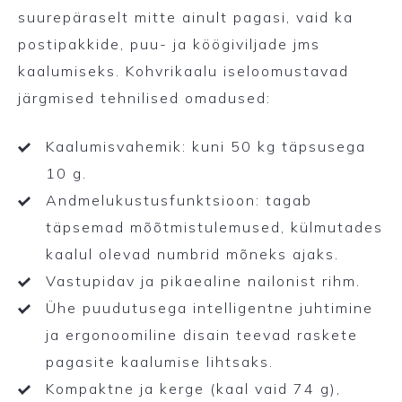
suurepäraselt mitte ainult pagasi, vaid ka
postipakkide, puu- ja köögiviljade jms
kaalumiseks. Kohvrikaalu iseloomustavad
järgmised tehnilised omadused:
Kaalumisvahemik: kuni 50 kg täpsusega
10 g.
Andmelukustusfunktsioon: tagab
täpsemad mõõtmistulemused, külmutades
kaalul olevad numbrid mõneks ajaks.
Vastupidav ja pikaealine nailonist rihm.
Ühe puudutusega intelligentne juhtimine
ja ergonoomiline disain teevad raskete
pagasite kaalumise lihtsaks.
Kompaktne ja kerge (kaal vaid 74 g),