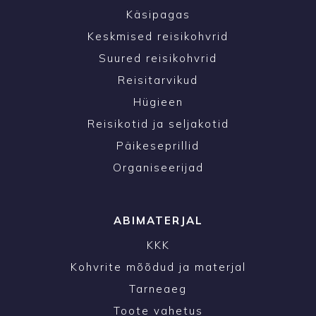
Käsipagas
Keskmised reisikohvrid
Suured reisikohvrid
Reisitarvikud
Hügieen
Reisikotid ja seljakotid
Päikeseprillid
Organiseerijad
ABIMATERJAL
KKK
Kohvrite mõõdud ja materjal
Tarneaeg
Toote vahetus