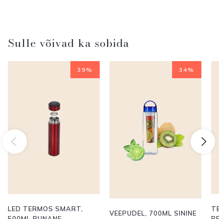
Sulle võivad ka sobida
39%
34%
LED TERMOS SMART,
T
VEEPUDEL, 700ML SININE
500ML PUNANE
B