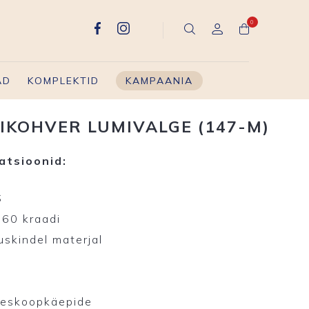
0
AD
KOMPLEKTID
KAMPAANIA
IKOHVER LUMIVALGE (147-M)
atsioonid:
S
360 kraadi
uskindel materjal
leskoopkäepide