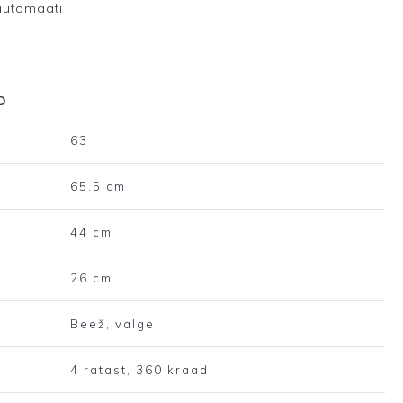
automaati
D
63 l
65.5 cm
44 cm
26 cm
Beež, valge
4 ratast, 360 kraadi