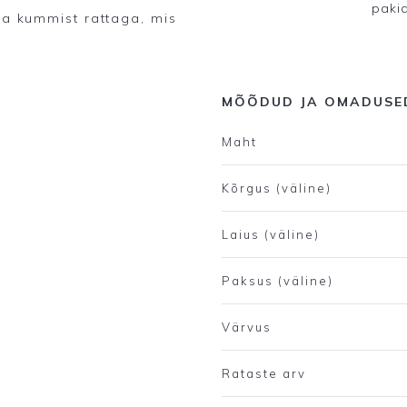
paki
eva kummist rattaga, mis
MÕÕDUD JA OMADUSE
Maht
Kõrgus (väline)
Laius (väline)
Paksus (väline)
Värvus
Rataste arv