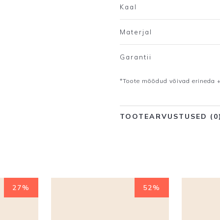
Kaal
Materjal
Garantii
*Toote mõõdud võivad erineda +
TOOTEARVUSTUSED (0
27%
52%