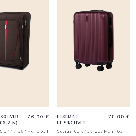
76.90
€
70.00
€
SIKOHVER
KESKMINE
06-2-M)
REISIKOHVER
BURGUNDIA (TR059-
5 x 44 x 26 / Maht: 63 l
Suurus: 65 x 43 x 26 / Maht: 63 l
M)