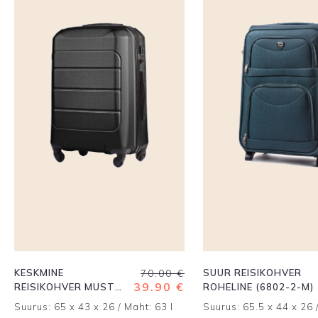
Algne
Praegune
KESKMINE
70.00
€
SUUR REISIKOHVER
hind
hind
39.90
€
REISIKOHVER MUST
ROHELINE (6802-2-M)
oli:
on:
(191-M)
Suurus: 65 x 43 x 26 / Maht: 63 l
Suurus: 65.5 x 44 x 26 
70.00 €.
39.90 €.