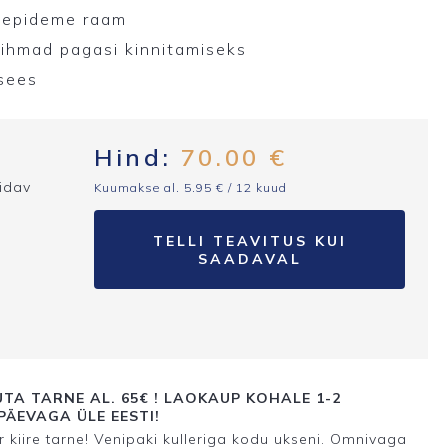
käepideme raam
rihmad pagasi kinnitamiseks
 sees
Hind:
70.00
€
pidav
Kuumakse al.
5.95
€
/ 12 kuud
TELLI TEAVITUS KUI
SAADAVAL
TA TARNE AL. 65€ ! LAOKAUP KOHALE 1-2
ÄEVAGA ÜLE EESTI!
 kiire tarne! Venipaki kulleriga kodu ukseni. Omnivaga