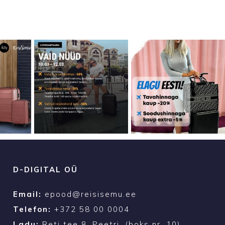
D-DIGITAL OÜ
Email:
epood@reisisemu.ee
Telefon:
+372 58 00 0004
Ladu:
Reti tee 8, Peetri. (boks nr. 10)