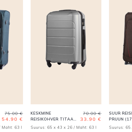
Algne
Praegune
Algne
Praegune
75.00
€
KESKMINE
70.00
€
SUUR REI
hind
hind
hind
hind
54.90
€
33.90
€
REISIKOHVER TITAAN
PRUUN (17
oli:
on:
oli:
on:
(191-M)
/ Maht: 63 l
Suurus: 65 x 43 x 26 / Maht: 63 l
Suurus: 65.
75.00 €.
54.90 €.
70.00 €.
33.90 €.