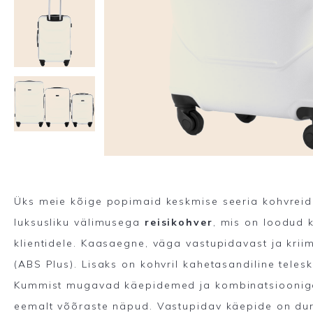
Üks meie kõige popimaid keskmise seeria kohvreid.
luksusliku välimusega
reisikohver
, mis on loodud 
klientidele. Kaasaegne, väga vastupidavast ja kriim
(ABS Plus). Lisaks on kohvril kahetasandiline tele
Kummist mugavad käepidemed ja kombinatsiooniga 
eemalt võõraste näpud. Vastupidav käepide on du