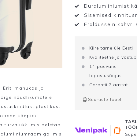
Duralumiiniumist 
Sisemised kinnitus
Eraldussein kohvri
Kiire tarne üle Eesti
Kvaliteetne ja vastu
14-päevane
tagastusõigus
Garantii 2 aastat
 Eriti mahukas ja
kõige nõudlikumatele
Suuruste tabel
ustuskindlast plastikust
skoopne käepide.
TASU
turvalukk, mis peletab
TÖÖP
ralumiiniumraamiga, mis
Super