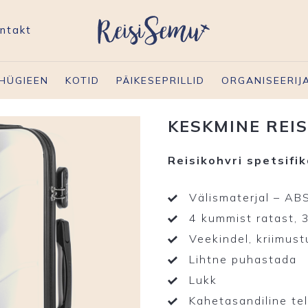
ntakt
HÜGIEEN
KOTID
PÄIKESEPRILLID
ORGANISEERIJ
KESKMINE REIS
Reisikohvri spetsifik
Välismaterjal – AB
4 kummist ratast, 
Veekindel, kriimust
Lihtne puhastada
Lukk
Kahetasandiline te