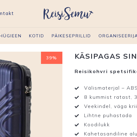
ntakt
HÜGIEEN
KOTID
PÄIKESEPRILLID
ORGANISEERIJ
KÄSIPAGAS SIN
39%
Reisikohvri spetsifik
Välismaterjal – AB
8 kummist ratast, 
Veekindel, väga kri
Lihtne puhastada
Koodilukk
Kahetasandiline al