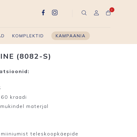
0
AD
KOMPLEKTID
KAMPAANIA
INE (8082-S)
atsioonid:
S
360 kraadi
imukindel materjal
umiiniumist teleskoopkäepide