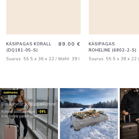
89.00
€
KÄSIPAGAS KORALL
KÄSIPAGAS
(DQ181-05-S)
ROHELINE (6802-2-S)
Suurus: 55.5 x 36 x 22 / Maht: 39 l
Suurus: 55.5 x 38 x 22 