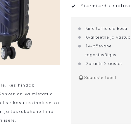
Sisemised kinnitus
Kiire tarne üle Eesti
Kvaliteetne ja vastu
14-päevane
tagastusõigus
Garantii 2 aastat
Suuruste tabel
le, kes hindab
. Kohver on valmistatud
jalise kasutuskindluse ka
in ja taskukohane hind
ilisele.