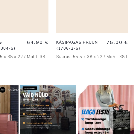
64.90
€
75.00
€
S
KÄSIPAGAS PRUUN
(304-S)
(1706-2-S)
5 x 38 x 22 / Maht: 38 l
Suurus: 55.5 x 38 x 22 / Maht: 38 l