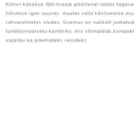
Kohvri kaheksa 360-kraadi pöörlevat ratast tagavad
liikumise igas suunas, muutes selle käsitsemise mu
rahvarohketes oludes. Sisemus on nutikalt jaotatu
funktsionaalseks kambriks, mis võimaldab kompakt
vajaliku ka pikemateks reisideks.