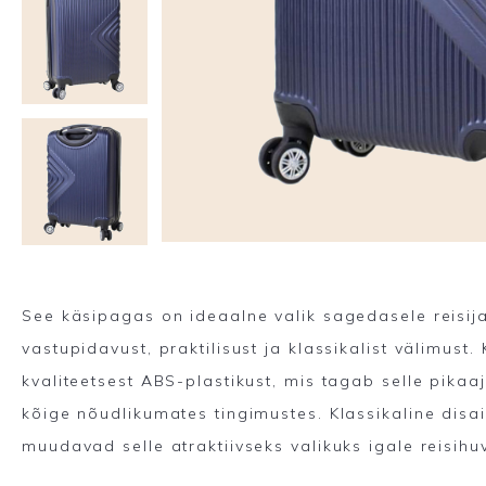
See käsipagas on ideaalne valik sagedasele reisija
vastupidavust, praktilisust ja klassikalist välimust
kvaliteetsest ABS-plastikust, mis tagab selle pikaa
kõige nõudlikumates tingimustes. Klassikaline disa
muudavad selle atraktiivseks valikuks igale reisihuv