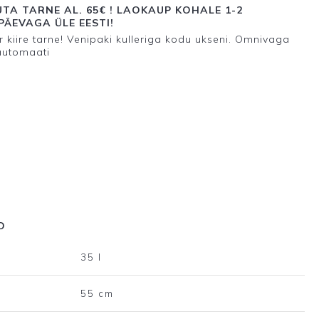
TA TARNE AL. 65€ ! LAOKAUP KOHALE 1-2
ÄEVAGA ÜLE EESTI!
 kiire tarne! Venipaki kulleriga kodu ukseni. Omnivaga
automaati
D
35 l
55 cm