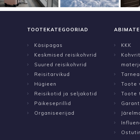
TOOTEKATEGOORIAD
ABIMATE
Käsipagas
KKK
Keskmised reisikohvrid
Kohvri
Suured reisikohvrid
materj
Reisitarvikud
Tarne
Hügieen
Toote 
Reisikotid ja seljakotid
Toote 
Päikeseprillid
Garant
Organiseerijad
Järelm
Influen
Ostuti