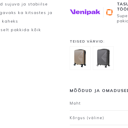
 sujuva ja stabiilse
TASU
TÖÖP
gavaks ka kitsastes ja
Super
paki
d kaheks
selt pakkida kõik
TEISED VÄRVID:
MÕÕDUD JA OMADUSE
Maht
Kõrgus (väline)