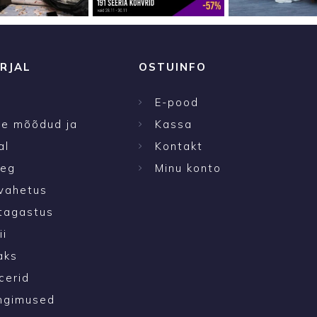
RJAL
OSTUINFO
E-pood
te mõõdud ja
Kassa
al
Kontakt
aeg
Minu konto
vahetus
tagastus
ii
aks
cerid
ngimused