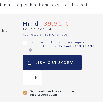
rihmad pagasi kinnitamiseks + eraldussein
Hind:
39.90
€
Tavahind:
64.90
€
pidav
Kuumakse al.
6.78
€
/ 6 kuud
Lisa minu tellimusele käsipagasi
pudelite komplekt.
Erihind -30% (
9.03
€
)
LISA OSTUKORVI
Käsipagas
sinine
(8082-
S)
See toode on laos ning tarne
on 1-2 tööpäeva!
kogus