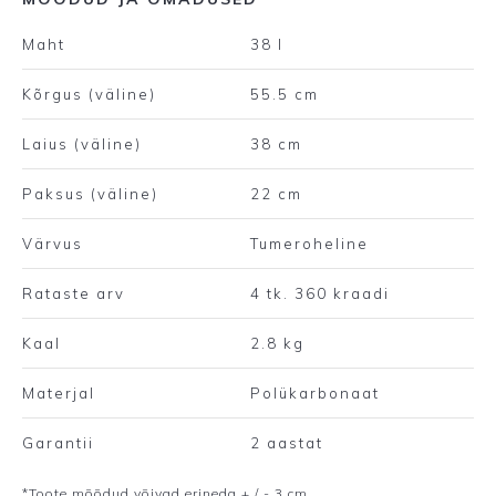
Maht
38 l
Kõrgus (väline)
55.5 cm
Laius (väline)
38 cm
Paksus (väline)
22 cm
Värvus
Tumeroheline
Rataste arv
4 tk. 360 kraadi
Kaal
2.8 kg
Materjal
Polükarbonaat
Garantii
2 aastat
*Toote mõõdud võivad erineda + / - 3 cm