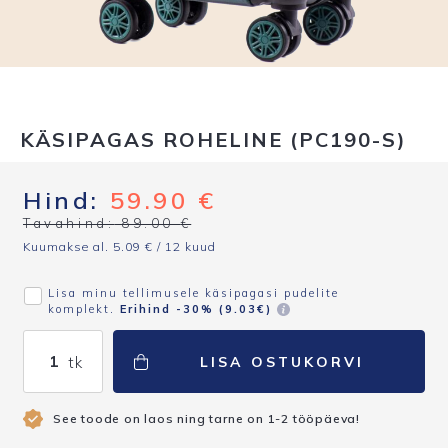
KÄSIPAGAS ROHELINE (PC190-S)
Hind:
59.90
€
Tavahind:
89.00
€
Kuumakse al.
5.09
€
/ 12 kuud
Lisa minu tellimusele käsipagasi pudelite
komplekt.
Erihind -30% (
9.03
€
)
Käsipagas
LISA OSTUKORVI
roheline
(PC190-
S)
See toode on laos ning tarne on 1-2 tööpäeva!
kogus