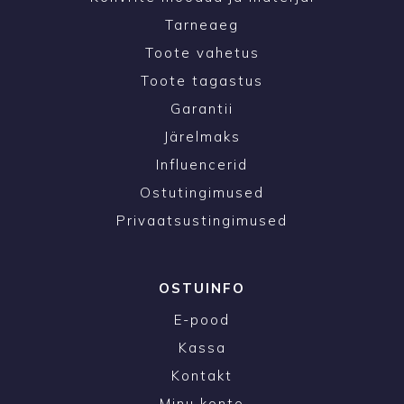
Tarneaeg
Toote vahetus
Toote tagastus
Garantii
Järelmaks
Influencerid
Ostutingimused
Privaatsustingimused
OSTUINFO
E-pood
Kassa
Kontakt
Minu konto