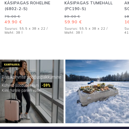
KÄSIPAGAS ROHELINE
KÄSIPAGAS TUMEHALL
A
(6802-2-S)
(PC190-S)
S
T
Algne
Current
Algne
Current
A
C
75.00
€
89.00
€
1
hind
price
hind
price
h
p
49.90
€
59.90
€
1
oli:
is:
oli:
is:
ol
is
Suurus: 55.5 x 38 x 22 /
Suurus: 55.5 x 38 x 22 /
Su
75.00 €.
49.90 €.
89.00 €.
59.90 €.
1
1
Maht: 38 l
Maht: 38 l
41