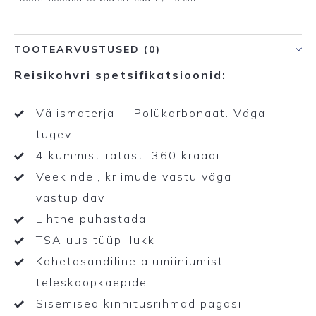
TOOTEARVUSTUSED (0)
Reisikohvri spetsifikatsioonid:
Välismaterjal – Polükarbonaat. Väga
tugev!
4 kummist ratast, 360 kraadi
Veekindel, kriimude vastu väga
vastupidav
Lihtne puhastada
TSA uus tüüpi lukk
Kahetasandiline alumiiniumist
teleskoopkäepide
Sisemised kinnitusrihmad pagasi