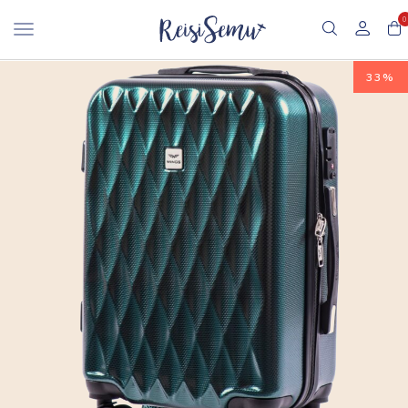
0
33%