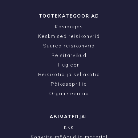
TOOTEKATEGOORIAD
Käsipagas
Keskmised reisikohvrid
Suured reisikohvrid
Reisitarvikud
Hügieen
Reisikotid ja seljakotid
Päikeseprillid
Organiseerijad
ABIMATERJAL
KKK
Kohvrite mõõdud ja materjal