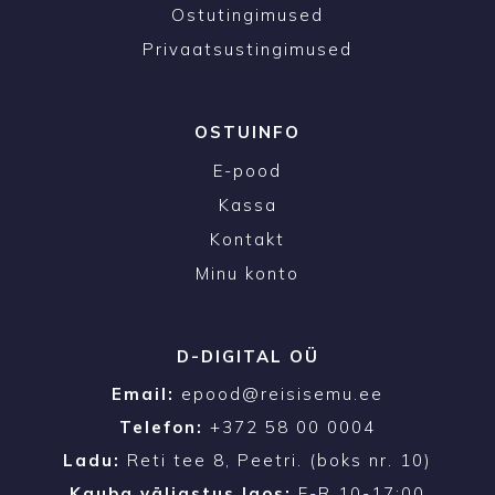
Ostutingimused
Privaatsustingimused
OSTUINFO
E-pood
Kassa
Kontakt
Minu konto
D-DIGITAL OÜ
Email:
epood@reisisemu.ee
Telefon:
+372 58 00 0004
Ladu:
Reti tee 8, Peetri. (boks nr. 10)
Kauba väljastus laos:
E-R 10-17:00