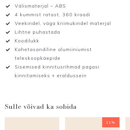
Välismaterjal – ABS
4 kummist ratast, 360 kraadi
Veekindel, väga kriimukindel materjal
Lihtne puhastada
Koodilukk
Kahetasandiline alumiiniumist
teleskoopkäepide
Sisemised kinnitusrihmad pagasi
kinnitamiseks + eraldussein
Sulle võivad ka sobida
11%