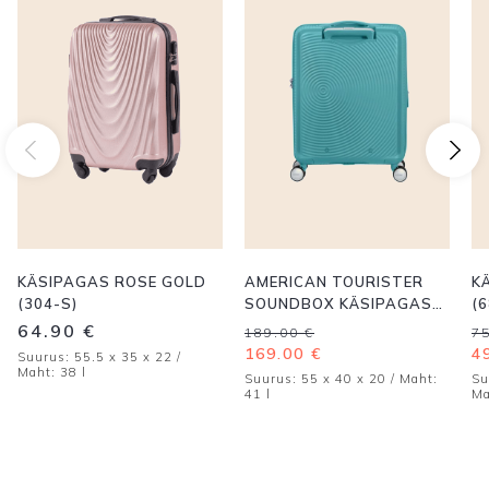
KÄSIPAGAS ROSE GOLD
AMERICAN TOURISTER
K
(304-S)
SOUNDBOX KÄSIPAGAS
(6
TÜRKIIS
Algne
Current
A
C
64.90
€
189.00
€
7
hind
price
h
p
169.00
€
4
Suurus: 55.5 x 35 x 22 /
oli:
is:
ol
is
Maht: 38 l
Suurus: 55 x 40 x 20 / Maht:
Su
189.00 €.
169.00 €.
7
4
41 l
Ma