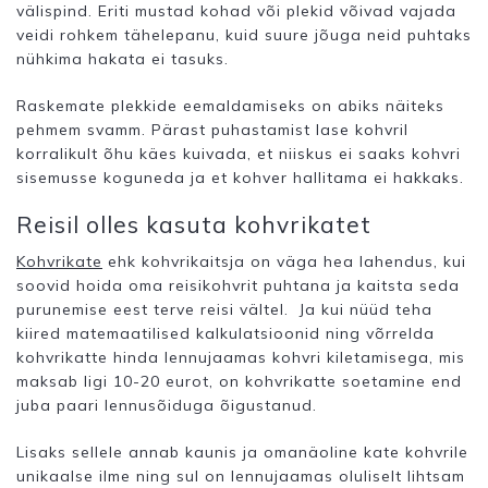
välispind. Eriti mustad kohad või plekid võivad vajada
veidi rohkem tähelepanu, kuid suure jõuga neid puhtaks
nühkima hakata ei tasuks.
Raskemate plekkide eemaldamiseks on abiks näiteks
pehmem svamm. Pärast puhastamist lase kohvril
korralikult õhu käes kuivada, et niiskus ei saaks kohvri
sisemusse koguneda ja et kohver hallitama ei hakkaks.
Reisil olles kasuta kohvrikatet
Kohvrikate
ehk kohvrikaitsja on väga hea lahendus, kui
soovid hoida oma reisikohvrit puhtana ja kaitsta seda
purunemise eest terve reisi vältel. Ja kui nüüd teha
kiired matemaatilised kalkulatsioonid ning võrrelda
kohvrikatte hinda lennujaamas kohvri kiletamisega, mis
maksab ligi 10-20 eurot, on kohvrikatte soetamine end
juba paari lennusõiduga õigustanud.
Lisaks sellele annab kaunis ja omanäoline kate kohvrile
unikaalse ilme ning sul on lennujaamas oluliselt lihtsam