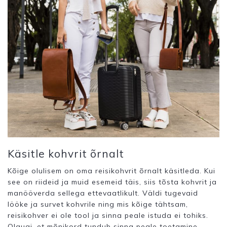
Käsitle kohvrit õrnalt
Kõige olulisem on oma reisikohvrit õrnalt käsitleda. Kui
see on riideid ja muid esemeid täis, siis tõsta kohvrit ja
manööverda sellega ettevaatlikult. Väldi tugevaid
lööke ja survet kohvrile ning mis kõige tähtsam,
reisikohver ei ole tool ja sinna peale istuda ei tohiks.
Olgugi, et mõnikord tundub sinna peale toetamine