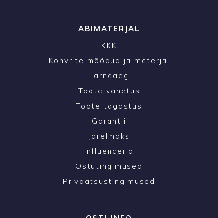
ABIMATERJAL
KKK
Kohvrite mõõdud ja materjal
Tarneaeg
Toote vahetus
Toote tagastus
Garantii
Järelmaks
Influencerid
Ostutingimused
Privaatsustingimused
OSTUINFO