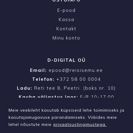
E-pood
Kassa
Kontakt
Minu konto
D-DIGITAL OÜ
Email:
epood@reisisemu.ee
Telefon:
+372 58 00 0004
Ladu:
Reti tee 8, Peetri. (boks nr. 10)
Kauba väljastus laos:
E-R 10-17:00
Meie veebileht kasutab küpsiseid lehe toimimiseks ja
kasutajamugavuse parandamiseks. Viibides meie
lehel nõustute meie
privaatsustingimustega.