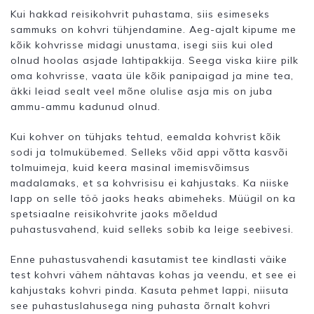
Kui hakkad reisikohvrit puhastama, siis esimeseks
sammuks on kohvri tühjendamine. Aeg-ajalt kipume me
kõik kohvrisse midagi unustama, isegi siis kui oled
olnud hoolas asjade lahtipakkija. Seega viska kiire pilk
oma kohvrisse, vaata üle kõik panipaigad ja mine tea,
äkki leiad sealt veel mõne olulise asja mis on juba
ammu-ammu kadunud olnud.
Kui kohver on tühjaks tehtud, eemalda kohvrist kõik
sodi ja tolmukübemed. Selleks võid appi võtta kasvõi
tolmuimeja, kuid keera masinal imemisvõimsus
madalamaks, et sa kohvrisisu ei kahjustaks. Ka niiske
lapp on selle töö jaoks heaks abimeheks. Müügil on ka
spetsiaalne reisikohvrite jaoks mõeldud
puhastusvahend, kuid selleks sobib ka leige seebivesi.
Enne puhastusvahendi kasutamist tee kindlasti väike
test kohvri vähem nähtavas kohas ja veendu, et see ei
kahjustaks kohvri pinda. Kasuta pehmet lappi, niisuta
see puhastuslahusega ning puhasta õrnalt kohvri