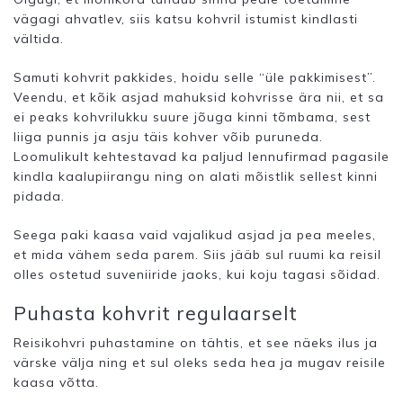
vägagi ahvatlev, siis katsu kohvril istumist kindlasti
vältida.
Samuti kohvrit pakkides, hoidu selle “üle pakkimisest”.
Veendu, et kõik asjad mahuksid kohvrisse ära nii, et sa
ei peaks kohvrilukku suure jõuga kinni tõmbama, sest
liiga punnis ja asju täis kohver võib puruneda.
Loomulikult kehtestavad ka paljud lennufirmad pagasile
kindla kaalupiirangu ning on alati mõistlik sellest kinni
pidada.
Seega paki kaasa vaid vajalikud asjad ja pea meeles,
et mida vähem seda parem. Siis jääb sul ruumi ka reisil
olles ostetud suveniiride jaoks, kui koju tagasi sõidad.
Puhasta kohvrit regulaarselt
Reisikohvri puhastamine on tähtis, et see näeks ilus ja
värske välja ning et sul oleks seda hea ja mugav reisile
kaasa võtta.