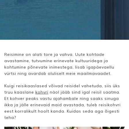
Reisimine on alati tore ja vahva. Uute kohtade
avastamine, tutvumine erinevate kultuuridega ja
kohtumine põnevate inimestega, lisab igapäevaellu
vürtsi ning avardab oluliselt meie maailmavaadet.
Kuigi reisikaaslased võivad reisidel vahetuda, siis üks
truu kaaslane
kohvri
näol jääb sind igal reisil saatma.
Et kohver peaks vastu ajahambale ning saaks sinuga
ikka ja jälle erinevaid maid avastada, tuleb reisikohvri
eest korralikult hoolt kanda. Kuidas seda aga õigesti
teha?